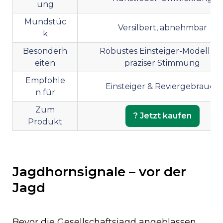
ung
Mundstüc
Versilbert, abnehmbar
k
Besonderh
Robustes Einsteiger-Modell mi
eiten
präziser Stimmung
Empfohle
Einsteiger & Reviergebrauch
n für
Zum
? Jetzt kaufen
Produkt
Jagdhornsignale – vor der
Jagd
Bevor die Gesellschaftsjagd angeblassen