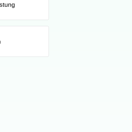
stung
n