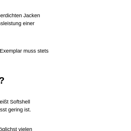
serdichten Jacken
sleistung einer
e Exemplar muss stets
e?
ißt Softshell
t gering ist.
glichst vielen