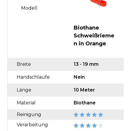
Modell
Biothane
B
Schweißrieme
S
n in Orange
n
Breite
13 - 19 mm
8
Handschlaufe
Nein
N
Länge
10 Meter
1
Material
Biothane
B
Reinigung
Verarbeitung