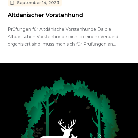
September 14, 2023
Altdänischer Vorstehhund
Prüfungen für Altdänische Vorstehhunde Da die
Altdänischen Vorstehhunde nicht in einem Verband
organisiert sind, muss man sich für Prüfungen an…