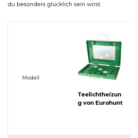
du besonders glücklich sein wirst.
Modell
Teelichtheizun
K
g von Eurohunt
P
v