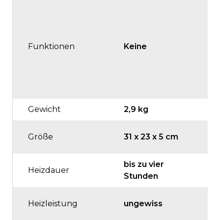
D
K
S
Funktionen
Keine
, 
P
B
Gewicht
2,9 kg
3,
Größe
31 x 23 x 5 cm
36
bis zu vier
Heizdauer
bi
Stunden
8
Heizleistung
ungewiss
S