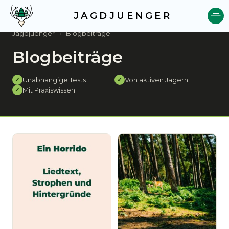
JAGDJUENGER
Jagdjuenger
›
Blogbeiträge
Blogbeiträge
Unabhängige Tests
Von aktiven Jägern
✓
✓
Mit Praxiswissen
✓