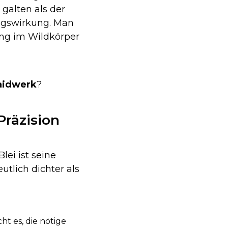
 galten als der
ungswirkung. Man
kung im Wildkörper
idwerk
?
Präzision
ei ist seine
utlich dichter als
ht es, die nötige