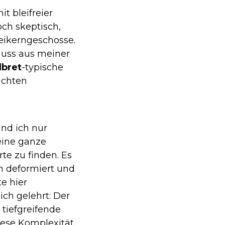
t bleifreier
och skeptisch,
eikerngeschosse.
huss aus meiner
dbret
-typische
ichten
and ich nur
eine ganze
e zu finden. Es
m deformiert und
e hier
ich gelehrt: Der
 tiefgreifende
iese Komplexität