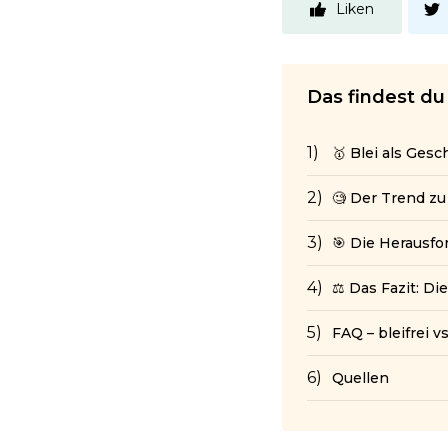
Liken
Das findest du 
🥇 Blei als Ges
🧐 Der Trend zu
🎯 Die Herausf
⚖️ Das Fazit: Die
FAQ – bleifrei v
Quellen