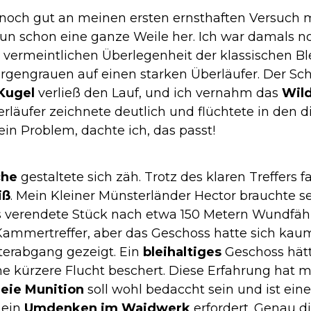
noch gut an meinen ersten ernsthaften Versuch mi
nun schon eine ganze Weile her. Ich war damals n
 vermeintlichen Überlegenheit der klassischen Bl
orgengrauen auf einen starken Überläufer. Der Sc
Kugel
verließ den Lauf, und ich vernahm das
Wil
rläufer zeichnete deutlich und flüchtete in den d
in Problem, dachte ich, das passt!
che
gestaltete sich zäh. Trotz des klaren Treffers f
iß
. Mein Kleiner Münsterländer Hector brauchte s
 verendete Stück nach etwa 150 Metern Wundfährt
Kammertreffer, aber das Geschoss hatte sich kau
tterabgang gezeigt. Ein
bleihaltiges
Geschoss hätt
e kürzere Flucht beschert. Diese Erfahrung hat m
reie Munition
soll wohl bedaccht sein und ist eine
 ein
Umdenken im Waidwerk
erfordert. Genau d