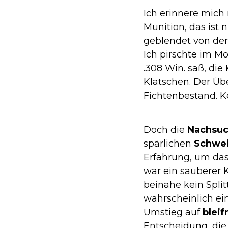
Ich erinnere mich 
Munition, das ist 
geblendet von der
Ich pirschte im M
.308 Win. saß, die
Klatschen. Der Übe
Fichtenbestand. Ke
Doch die
Nachsu
spärlichen
Schwe
Erfahrung, um das
war ein sauberer 
beinahe kein Spli
wahrscheinlich ein
Umstieg auf
bleif
Entscheidung, die