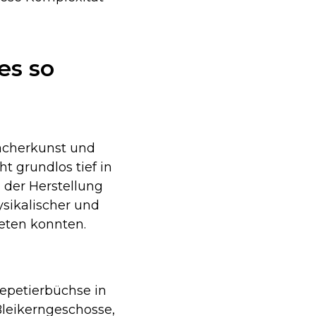
es so
acherkunst und
ht grundlos tief in
 der Herstellung
ysikalischer und
ieten konnten.
Repetierbüchse in
leikerngeschosse,