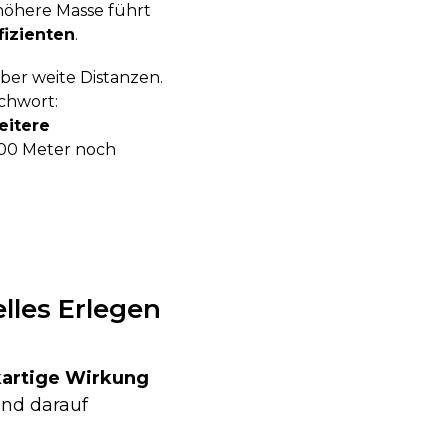
höhere Masse führt
fizienten
.
ber weite Distanzen.
ichwort:
eitere
200 Meter noch
elles Erlegen
kartige Wirkung
ind darauf