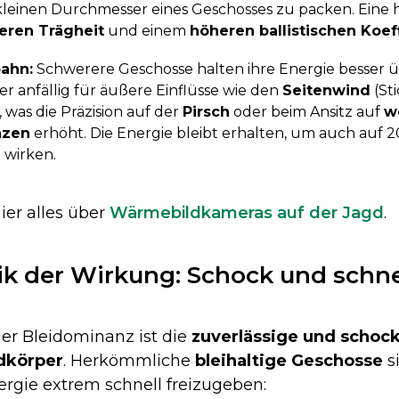
kleinen Durchmesser eines Geschosses zu packen. Eine 
eren Trägheit
und einem
höheren ballistischen Koef
bahn:
Schwerere Geschosse halten ihre Energie besser ü
er anfällig für äußere Einflüsse wie den
Seitenwind
(St
), was die Präzision auf der
Pirsch
oder beim Ansitz auf
w
nzen
erhöht. Die Energie bleibt erhalten, um auch auf 
 wirken.
hier alles über
Wärmebildkameras auf der Jagd
.
stik der Wirkung: Schock und schn
der Bleidominanz ist die
zuverlässige und schoc
dkörper
. Herkömmliche
bleihaltige Geschosse
s
ergie extrem schnell freizugeben: