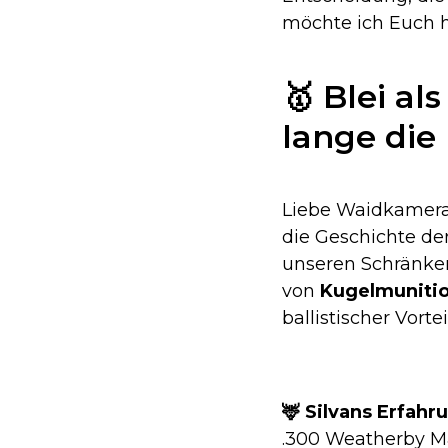
möchte ich Euch h
🥇 Blei a
lange die
Liebe Waidkamera
die Geschichte d
unseren Schränken
von
Kugelmuniti
ballistischer Vort
🦌 Silvans Erfahr
.300 Weatherby Ma