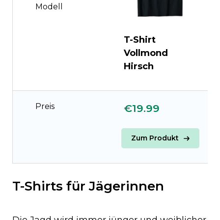
Modell
T-Shirt
T
Vollmond
V
Hirsch
Preis
€19.99
€
Zum Produkt
T-Shirts für Jägerinnen