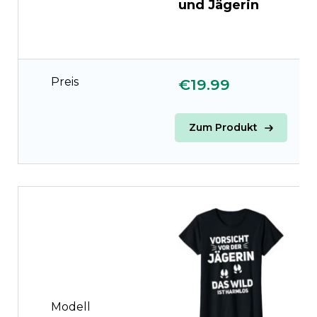
und Jägerin
J
i
Preis
€19.99
€
Zum Produkt
Modell