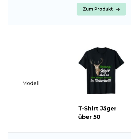
Zum Produkt
Modell
T-Shirt Jäger
T
über 50
e