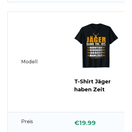
Modell
T-Shirt Jäger
T
haben Zeit
K
Preis
€19.99
€