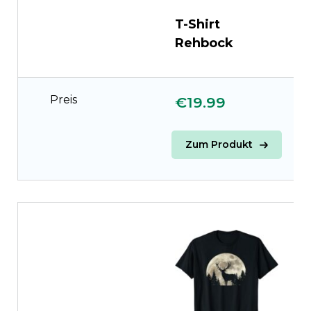
T-Shirt
T
Rehbock
W
Preis
€19.99
€
Zum Produkt