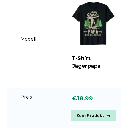
Modell
T-Shirt
T
Jägerpapa
w
g
Preis
€18.99
€
Zum Produkt