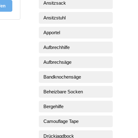
Ansitzsack
fen
Ansitzstuhl
Apportel
Aufbrechhilfe
Aufbrechsäge
Bandknochensäge
Beheizbare Socken
Bergehilfe
Camouflage Tape
Drückjagdbock