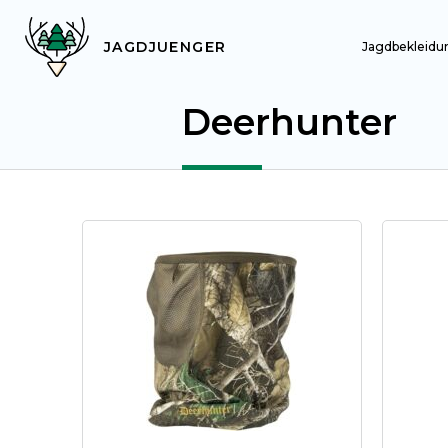
JAGDJUENGER
Jagdbekleidu
Deerhunter