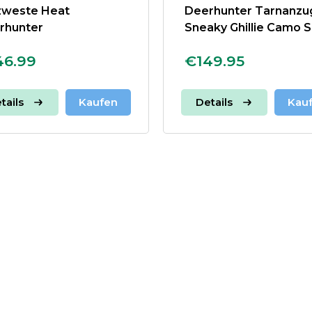
zweste Heat
Deerhunter Tarnanzu
rhunter
Sneaky Ghillie Camo S
46.99
€149.95
tails
Kaufen
Details
Kau