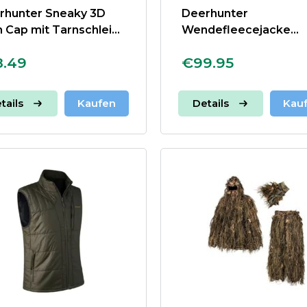
rhunter Sneaky 3D
Deerhunter
 Cap mit Tarnschleier
Wendefleecejacke
Gamekeeper
8.49
€99.95
tails
Kaufen
Details
Kau