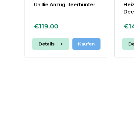
Ghillie Anzug Deerhunter
Hei
Dee
€119.00
€1
Details
Kaufen
De