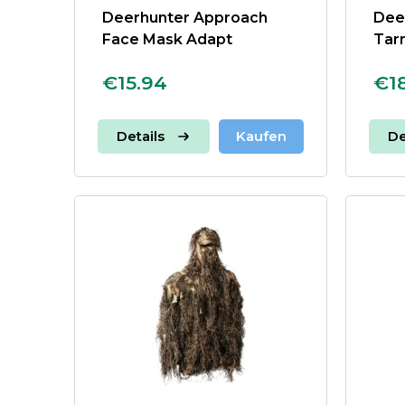
Deerhunter Approach
Dee
Tarn
€15.94
€1
Details
Kaufen
De