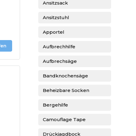
Ansitzsack
Ansitzstuhl
Apportel
fen
Aufbrechhilfe
Aufbrechsäge
Bandknochensäge
Beheizbare Socken
Bergehilfe
Camouflage Tape
Drückjagdbock